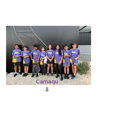
Camaqu
ã