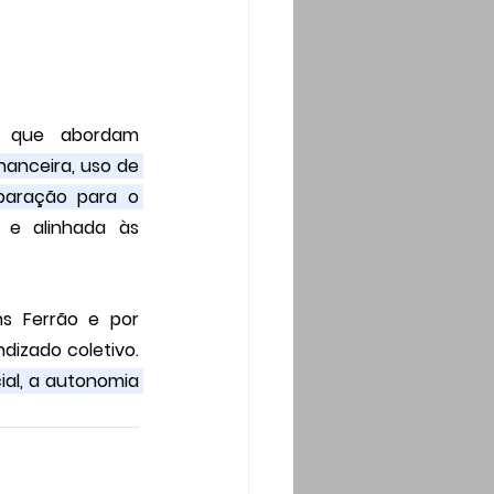
Ao longo do projeto, os participantes têm acesso a capacitações que abordam 
anceira, uso de 
paração para o 
e alinhada às 
s Ferrão e por 
izado coletivo. 
ial, a autonomia 