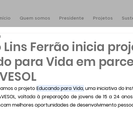
Início
Quem somos
Presidente
Projetos
Sust
a
o Lins Ferrão inicia pro
o para Vida em parce
AVESOL
ciamos o projeto 
Educando para Vida,
 uma iniciativa do Inst
VESOL, voltada à preparação de jovens de 15 a 24 anos
uscam melhores oportunidades de desenvolvimento pessoal 