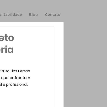
entabilidade
Blog
Contato
jeto
ria
ituto Lins Ferrão 
 que enfrentam 
e profissional. 