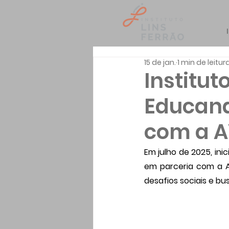
15 de jan.
1 min de leitur
Institut
Educand
com a 
Em julho de 2025, ini
em parceria com a A
desafios sociais e b